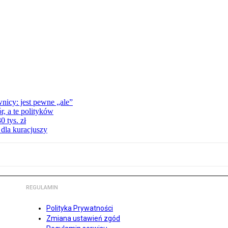
nicy: jest pewne „ale”
, a te polityków
 tys. zł
 dla kuracjuszy
REGULAMIN
Polityka Prywatności
Zmiana ustawień zgód