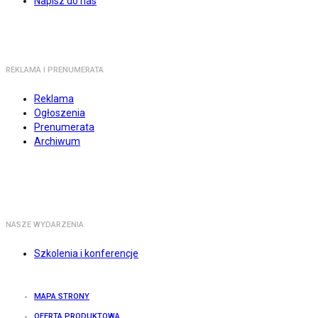
Napisz do nas
REKLAMA I PRENUMERATA
Reklama
Ogłoszenia
Prenumerata
Archiwum
NASZE WYDARZENIA
Szkolenia i konferencje
MAPA STRONY
OFERTA PRODUKTOWA