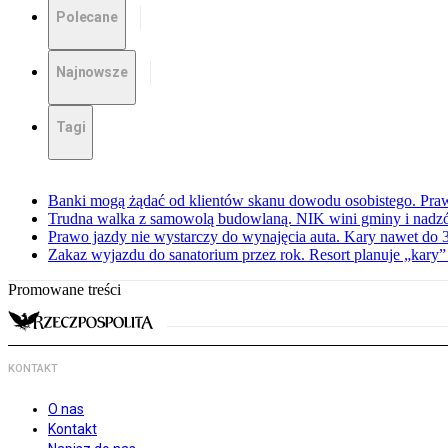
Polecane
Najnowsze
Tagi
Banki mogą żądać od klientów skanu dowodu osobistego. Praw
Trudna walka z samowolą budowlaną. NIK wini gminy i nadzór
Prawo jazdy nie wystarczy do wynajęcia auta. Kary nawet do 30
Zakaz wyjazdu do sanatorium przez rok. Resort planuje „kary”
Promowane treści
KONTAKT
O nas
Kontakt