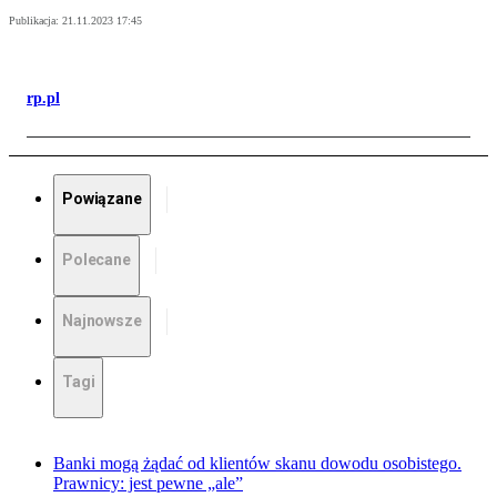
Publikacja:
21.11.2023 17:45
rp.pl
Powiązane
Polecane
Najnowsze
Tagi
Banki mogą żądać od klientów skanu dowodu osobistego.
Prawnicy: jest pewne „ale”