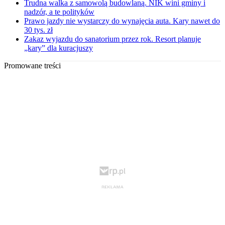
Trudna walka z samowolą budowlaną. NIK wini gminy i
nadzór, a te polityków
Prawo jazdy nie wystarczy do wynajęcia auta. Kary nawet do
30 tys. zł
Zakaz wyjazdu do sanatorium przez rok. Resort planuje
„kary” dla kuracjuszy
Promowane treści