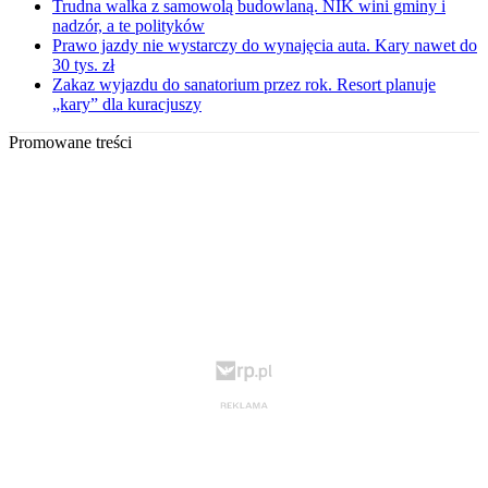
Trudna walka z samowolą budowlaną. NIK wini gminy i
nadzór, a te polityków
Prawo jazdy nie wystarczy do wynajęcia auta. Kary nawet do
30 tys. zł
Zakaz wyjazdu do sanatorium przez rok. Resort planuje
„kary” dla kuracjuszy
Promowane treści