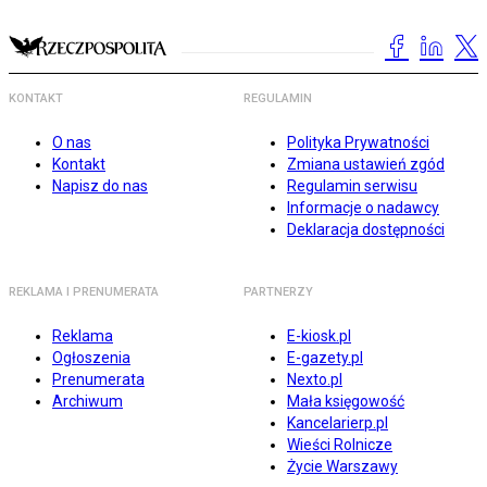
KONTAKT
REGULAMIN
O nas
Polityka Prywatności
Kontakt
Zmiana ustawień zgód
Napisz do nas
Regulamin serwisu
Informacje o nadawcy
Deklaracja dostępności
REKLAMA I PRENUMERATA
PARTNERZY
Reklama
E-kiosk.pl
Ogłoszenia
E-gazety.pl
Prenumerata
Nexto.pl
Archiwum
Mała księgowość
Kancelarierp.pl
Wieści Rolnicze
Życie Warszawy