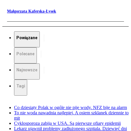
Małgorzata Kaferska-Łysek
Powiązane
Polecane
Najnowsze
Tagi
Co dziesiąty Polak w ogóle nie pije wody. NFZ bije na alarm
To nie woda nawadnia najlepiej. A osiem szklanek dziennie to
mit
Cyklosporoza zabija w USA. Są pierwsze ofiary epidemii
Lekarz ujawnił problemy zadłużonego szpitala. Dziewięć dni