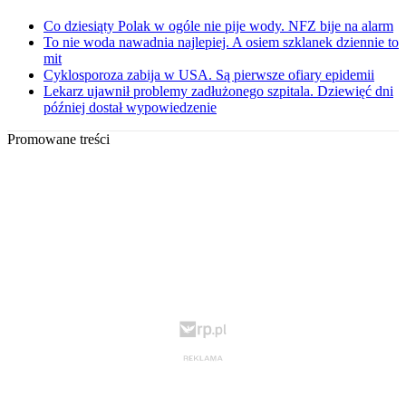
Co dziesiąty Polak w ogóle nie pije wody. NFZ bije na alarm
To nie woda nawadnia najlepiej. A osiem szklanek dziennie to
mit
Cyklosporoza zabija w USA. Są pierwsze ofiary epidemii
Lekarz ujawnił problemy zadłużonego szpitala. Dziewięć dni
później dostał wypowiedzenie
Promowane treści