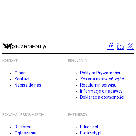
KONTAKT
REGULAMIN
O nas
Polityka Prywatności
Kontakt
Zmiana ustawień zgód
Napisz do nas
Regulamin serwisu
Informacje o nadawcy
Deklaracja dostępności
REKLAMA I PRENUMERATA
PARTNERZY
Reklama
E-kiosk.pl
Ogłoszenia
E-gazety.pl