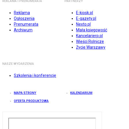
REKLAMA I PRENUMERATA
PARTNERZY
Reklama
E-kiosk.pl
Ogłoszenia
E-gazety.pl
Prenumerata
Nexto.pl
Archiwum
Mała księgowość
Kancelarierp.pl
Wieści Rolnicze
Życie Warszawy
NASZE WYDARZENIA
Szkolenia i konferencje
MAPA STRONY
KALENDARIUM
OFERTA PRODUKTOWA