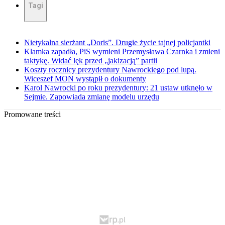
Tagi
Nietykalna sierżant „Doris”. Drugie życie tajnej policjantki
Klamka zapadła, PiS wymieni Przemysława Czarnka i zmieni
taktykę. Widać lęk przed „jakizacją” partii
Koszty rocznicy prezydentury Nawrockiego pod lupą.
Wiceszef MON wystąpił o dokumenty
Karol Nawrocki po roku prezydentury: 21 ustaw utknęło w
Sejmie. Zapowiada zmianę modelu urzędu
Promowane treści