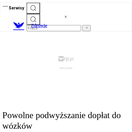
Serwisy
Z
drowie
Powolne podwyższanie dopłat do
wózków