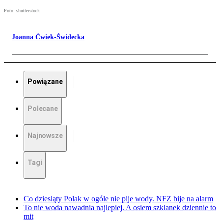
Foto: shutterstock
Joanna Ćwiek-Świdecka
Powiązane
Polecane
Najnowsze
Tagi
Co dziesiąty Polak w ogóle nie pije wody. NFZ bije na alarm
To nie woda nawadnia najlepiej. A osiem szklanek dziennie to
mit