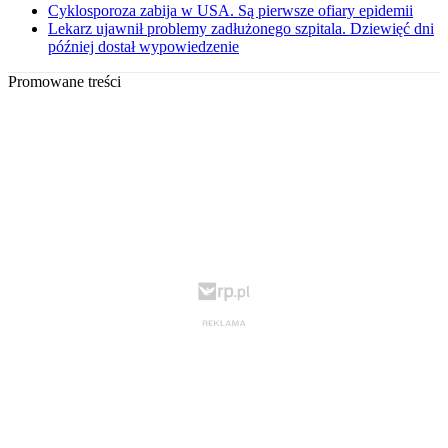
Cyklosporoza zabija w USA. Są pierwsze ofiary epidemii
Lekarz ujawnił problemy zadłużonego szpitala. Dziewięć dni
później dostał wypowiedzenie
Promowane treści