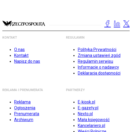
KONTAKT
REGULAMIN
O nas
Polityka Prywatności
Kontakt
Zmiana ustawień zgód
Napisz do nas
Regulamin serwisu
Informacje o nadawcy
Deklaracja dostępności
REKLAMA I PRENUMERATA
PARTNERZY
Reklama
E-kiosk.pl
Ogłoszenia
E-gazety.pl
Prenumerata
Nexto.pl
Archiwum
Mała księgowość
Kancelarierp.pl
Wieści Rolnicze