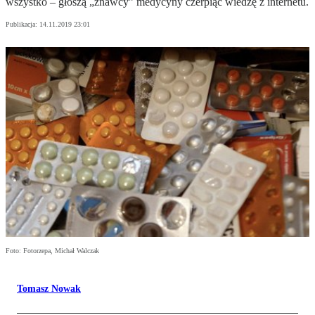
wszystko – głoszą „znawcy” medycyny czerpiąc wiedzę z internetu.
Publikacja:
14.11.2019 23:01
Foto: Fotorzepa, Michał Walczak
Tomasz Nowak