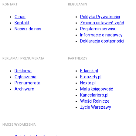
KONTAKT
REGULAMIN
O nas
Polityka Prywatności
Kontakt
Zmiana ustawień zgód
Napisz do nas
Regulamin serwisu
Informacje o nadawcy
Deklaracja dostępności
REKLAMA I PRENUMERATA
PARTNERZY
Reklama
E-kiosk.pl
Ogłoszenia
E-gazety.pl
Prenumerata
Nexto.pl
Archiwum
Mała księgowość
Kancelarierp.pl
Wieści Rolnicze
Życie Warszawy
NASZE WYDARZENIA