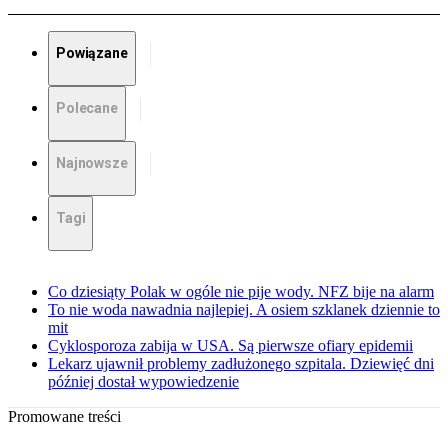
Powiązane
Polecane
Najnowsze
Tagi
Co dziesiąty Polak w ogóle nie pije wody. NFZ bije na alarm
To nie woda nawadnia najlepiej. A osiem szklanek dziennie to
mit
Cyklosporoza zabija w USA. Są pierwsze ofiary epidemii
Lekarz ujawnił problemy zadłużonego szpitala. Dziewięć dni
później dostał wypowiedzenie
Promowane treści