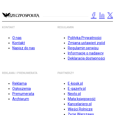
KONTAKT
REGULAMIN
O nas
Polityka Prywatności
Kontakt
Zmiana ustawień zgód
Napisz do nas
Regulamin serwisu
Informacje o nadawcy
Deklaracja dostępności
REKLAMA I PRENUMERATA
PARTNERZY
Reklama
E-kiosk.pl
Ogłoszenia
E-gazety.pl
Prenumerata
Nexto.pl
Archiwum
Mała księgowość
Kancelarierp.pl
Wieści Rolnicze
Życie Warszawy