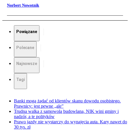
Norbert Nowotnik
Powiązane
Polecane
Najnowsze
Tagi
Banki mogą żądać od klientów skanu dowodu osobistego.
Prawnicy: jest pewne „ale”
Trudna walka z samowolą budowlaną. NIK wini gminy i
nadzór, a te polityków
Prawo jazdy nie wystarczy do wynajęcia auta. Kary nawet do
30 tys. zł