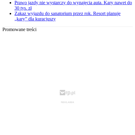
Prawo jazdy nie wystarczy do wynajęcia auta. Kary nawet do
30 tys. zł
Zakaz wyjazdu do sanatorium przez rok. Resort planuje
„kary” dla kuracjuszy
Promowane treści