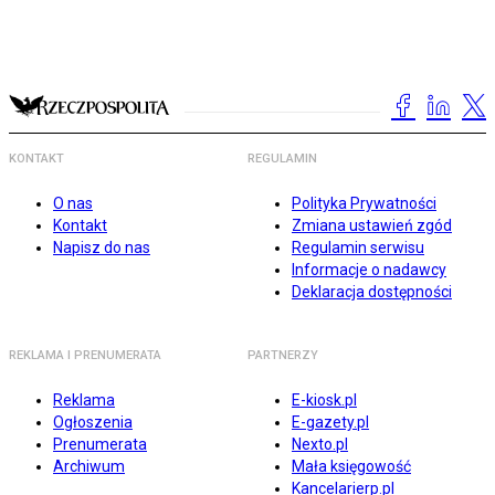
KONTAKT
REGULAMIN
O nas
Polityka Prywatności
Kontakt
Zmiana ustawień zgód
Napisz do nas
Regulamin serwisu
Informacje o nadawcy
Deklaracja dostępności
REKLAMA I PRENUMERATA
PARTNERZY
Reklama
E-kiosk.pl
Ogłoszenia
E-gazety.pl
Prenumerata
Nexto.pl
Archiwum
Mała księgowość
Kancelarierp.pl