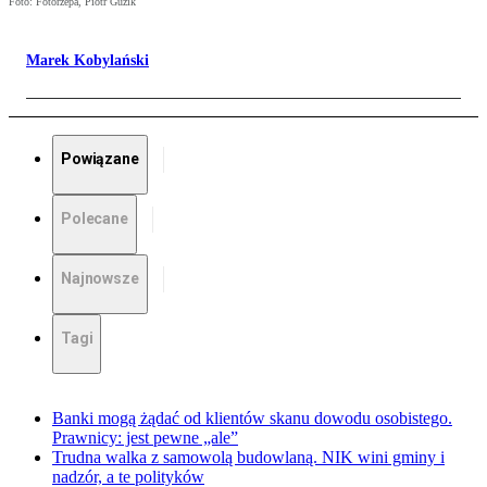
Foto: Fotorzepa, Piotr Guzik
Marek Kobylański
Powiązane
Polecane
Najnowsze
Tagi
Banki mogą żądać od klientów skanu dowodu osobistego.
Prawnicy: jest pewne „ale”
Trudna walka z samowolą budowlaną. NIK wini gminy i
nadzór, a te polityków