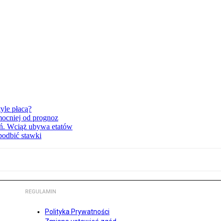
yle płacą?
mocniej od prognoz
ań. Wciąż ubywa etatów
podbić stawki
REGULAMIN
Polityka Prywatności