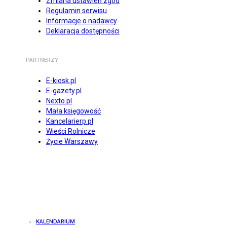
Zmiana ustawień zgód
Regulamin serwisu
Informacje o nadawcy
Deklaracja dostępności
PARTNERZY
E-kiosk.pl
E-gazety.pl
Nexto.pl
Mała księgowość
Kancelarierp.pl
Wieści Rolnicze
Życie Warszawy
KALENDARIUM