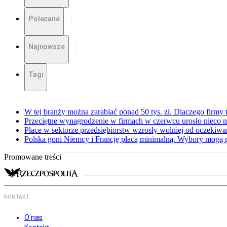
Polecane
Najnowsze
Tagi
W tej branży można zarabiać ponad 50 tys. zł. Dlaczego firmy t
Przeciętne wynagrodzenie w firmach w czerwcu urosło nieco 
Płace w sektorze przedsiębiorstw wzrosły wolniej od oczekiw
Polska goni Niemcy i Francję płacą minimalną. Wybory mogą 
Promowane treści
KONTAKT
O nas