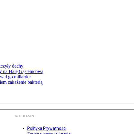
zczyły dachy
ły na Halę Gąsienicową
ał go miliarder
em zakażenie bakterią
REGULAMIN
Polityka Prywatności