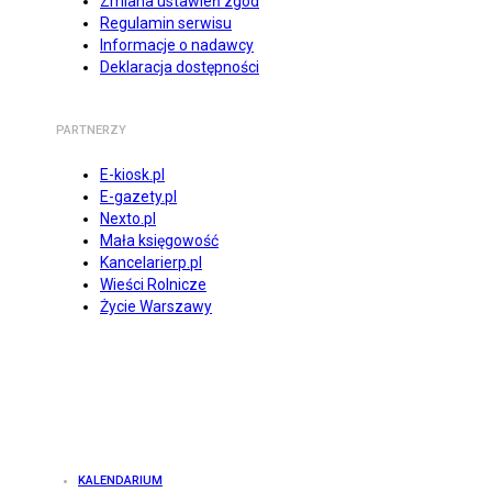
Zmiana ustawień zgód
Regulamin serwisu
Informacje o nadawcy
Deklaracja dostępności
PARTNERZY
E-kiosk.pl
E-gazety.pl
Nexto.pl
Mała księgowość
Kancelarierp.pl
Wieści Rolnicze
Życie Warszawy
KALENDARIUM