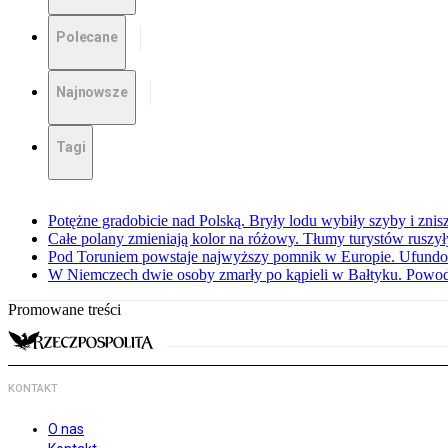
Polecane
Najnowsze
Tagi
Potężne gradobicie nad Polską. Bryły lodu wybiły szyby i znis
Całe polany zmieniają kolor na różowy. Tłumy turystów ruszy
Pod Toruniem powstaje najwyższy pomnik w Europie. Ufundow
W Niemczech dwie osoby zmarły po kąpieli w Bałtyku. Powod
Promowane treści
KONTAKT
O nas