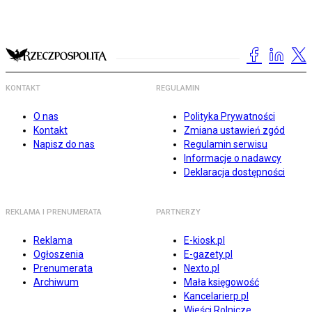
KONTAKT
REGULAMIN
O nas
Polityka Prywatności
Kontakt
Zmiana ustawień zgód
Napisz do nas
Regulamin serwisu
Informacje o nadawcy
Deklaracja dostępności
REKLAMA I PRENUMERATA
PARTNERZY
Reklama
E-kiosk.pl
Ogłoszenia
E-gazety.pl
Prenumerata
Nexto.pl
Archiwum
Mała księgowość
Kancelarierp.pl
Wieści Rolnicze