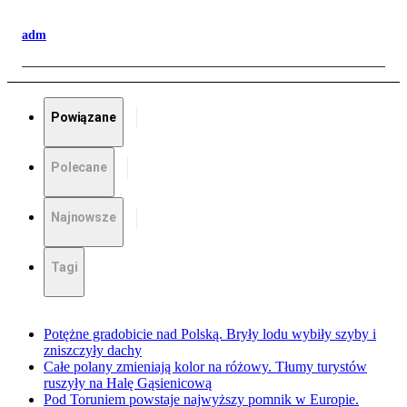
adm
Powiązane
Polecane
Najnowsze
Tagi
Potężne gradobicie nad Polską. Bryły lodu wybiły szyby i
zniszczyły dachy
Całe polany zmieniają kolor na różowy. Tłumy turystów
ruszyły na Halę Gąsienicową
Pod Toruniem powstaje najwyższy pomnik w Europie.