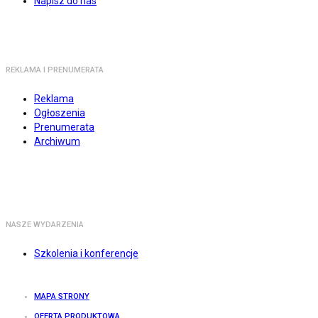
Napisz do nas
REKLAMA I PRENUMERATA
Reklama
Ogłoszenia
Prenumerata
Archiwum
NASZE WYDARZENIA
Szkolenia i konferencje
MAPA STRONY
OFERTA PRODUKTOWA