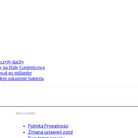
zczyły dachy
ły na Halę Gąsienicową
ał go miliarder
em zakażenie bakterią
REGULAMIN
Polityka Prywatności
Zmiana ustawień zgód