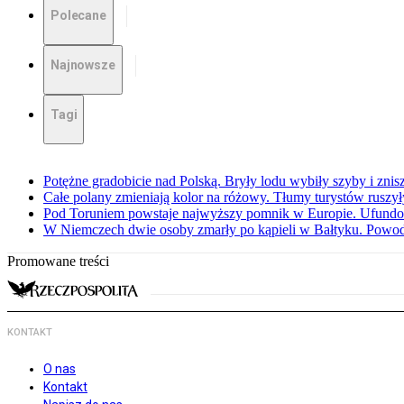
Polecane
Najnowsze
Tagi
Potężne gradobicie nad Polską. Bryły lodu wybiły szyby i znis
Całe polany zmieniają kolor na różowy. Tłumy turystów ruszy
Pod Toruniem powstaje najwyższy pomnik w Europie. Ufundow
W Niemczech dwie osoby zmarły po kąpieli w Bałtyku. Powod
Promowane treści
KONTAKT
O nas
Kontakt