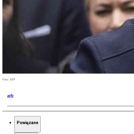
Foto: AFP
arb
Powiązane