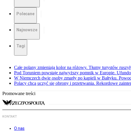
Polecane
Najnowsze
Tagi
Całe polany zmieniają kolor na różowy. Tłumy turystów ruszy
Pod Toruniem powstaje najwyższy pomnik w Europie. Ufundow
W Niemczech dwie osoby zmarły po kąpieli w Bałtyku. Powod
Polacy chcą uczyć się obrony i przetrwania. Rekordowe zaint
Promowane treści
KONTAKT
O nas