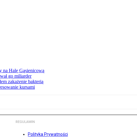
ły na Halę Gąsienicową
ał go miliarder
em zakażenie bakterią
eresowanie kursami
REGULAMIN
Polityka Prywatności