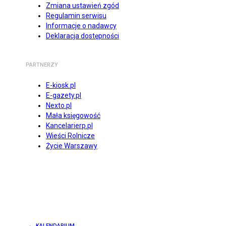
Zmiana ustawień zgód
Regulamin serwisu
Informacje o nadawcy
Deklaracja dostępności
PARTNERZY
E-kiosk.pl
E-gazety.pl
Nexto.pl
Mała księgowość
Kancelarierp.pl
Wieści Rolnicze
Życie Warszawy
KALENDARIUM