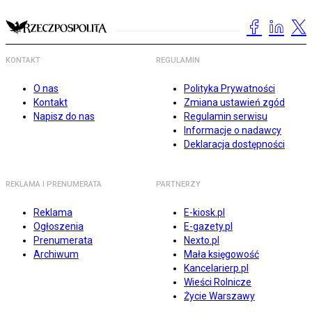
KONTAKT
REGULAMIN
O nas
Polityka Prywatności
Kontakt
Zmiana ustawień zgód
Napisz do nas
Regulamin serwisu
Informacje o nadawcy
Deklaracja dostępności
REKLAMA I PRENUMERATA
PARTNERZY
Reklama
E-kiosk.pl
Ogłoszenia
E-gazety.pl
Prenumerata
Nexto.pl
Archiwum
Mała księgowość
Kancelarierp.pl
Wieści Rolnicze
Życie Warszawy