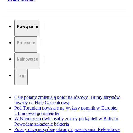
Powiązane
Polecane
Najnowsze
Tagi
Całe polany zmieniają kolor na różowy. Tłumy turystów
ruszyły na Halę Gąsienicową
Pod Toruniem powstaje najwyższy pomnik w Europie.
Ufundował go miliarder
W Niemczech dwie osoby zmarły po kąpieli w Bałtyku.
Powodem zakażenie bakterią
Polacy chcą uczyć się obrony i przetrwania. Rekordowe