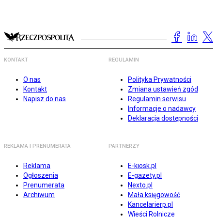
KONTAKT
REGULAMIN
O nas
Polityka Prywatności
Kontakt
Zmiana ustawień zgód
Napisz do nas
Regulamin serwisu
Informacje o nadawcy
Deklaracja dostępności
REKLAMA I PRENUMERATA
PARTNERZY
Reklama
E-kiosk.pl
Ogłoszenia
E-gazety.pl
Prenumerata
Nexto.pl
Archiwum
Mała księgowość
Kancelarierp.pl
Wieści Rolnicze