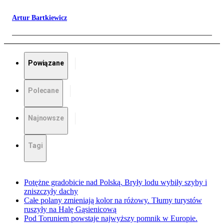
Artur Bartkiewicz
Powiązane
Polecane
Najnowsze
Tagi
Potężne gradobicie nad Polską. Bryły lodu wybiły szyby i
zniszczyły dachy
Całe polany zmieniają kolor na różowy. Tłumy turystów
ruszyły na Halę Gąsienicową
Pod Toruniem powstaje najwyższy pomnik w Europie.