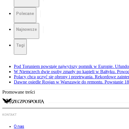
Polecane
Najnowsze
Tagi
Pod Toruniem powstaje najwyższy pomnik w Europie. Ufundow
W Niemczech dwie osoby zmarły po kąpieli w Bałtyku. Powod
Polacy chcą uczyć się obrony i przetrwania. Rekordowe zaint
Dawne osiedle Rosjan w Warszawie do remontu. Powstanie 1
Promowane treści
KONTAKT
O nas