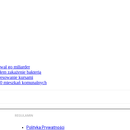
ał go miliarder
em zakażenie bakterią
eresowanie kursami
80 mieszkań komunalnych
REGULAMIN
Polityka Prywatności