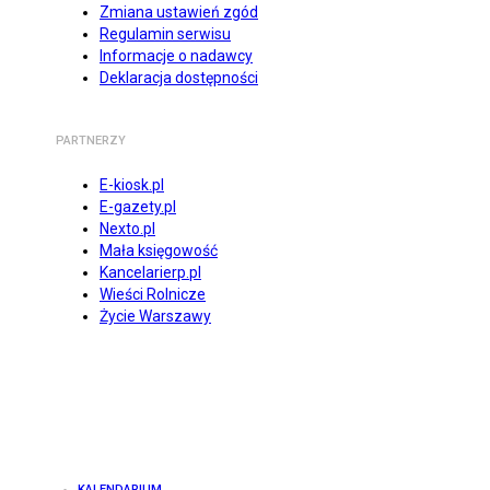
Zmiana ustawień zgód
Regulamin serwisu
Informacje o nadawcy
Deklaracja dostępności
PARTNERZY
E-kiosk.pl
E-gazety.pl
Nexto.pl
Mała księgowość
Kancelarierp.pl
Wieści Rolnicze
Życie Warszawy
KALENDARIUM