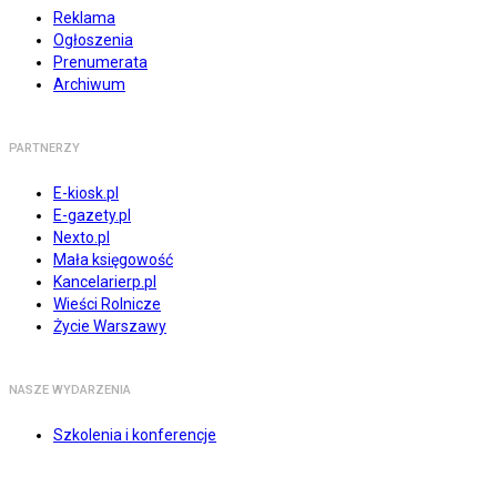
Reklama
Ogłoszenia
Prenumerata
Archiwum
PARTNERZY
E-kiosk.pl
E-gazety.pl
Nexto.pl
Mała księgowość
Kancelarierp.pl
Wieści Rolnicze
Życie Warszawy
NASZE WYDARZENIA
Szkolenia i konferencje