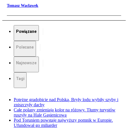
Tomasz Wacławek
Powiązane
Polecane
Najnowsze
Tagi
Potężne gradobicie nad Polską. Bryły lodu wybiły szyby i
zniszczyły dachy
Całe polany zmieniają kolor na różowy. Tłumy turystów
ruszyły na Halę Gąsienicową
Pod Toruniem powstaje najwyższy pomnik w Europie.
Ufundował go miliarder