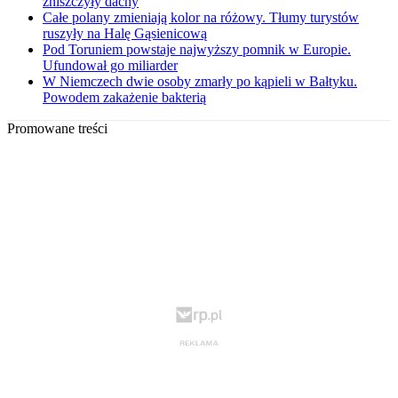
zniszczyły dachy
Całe polany zmieniają kolor na różowy. Tłumy turystów
ruszyły na Halę Gąsienicową
Pod Toruniem powstaje najwyższy pomnik w Europie.
Ufundował go miliarder
W Niemczech dwie osoby zmarły po kąpieli w Bałtyku.
Powodem zakażenie bakterią
Promowane treści