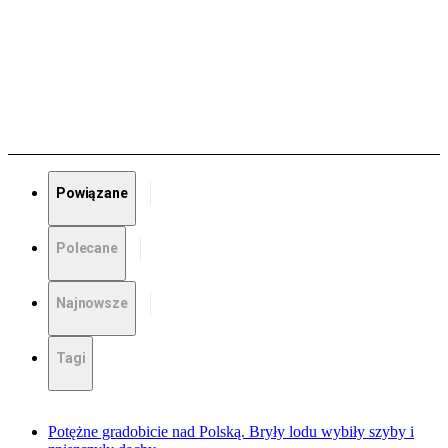
Powiązane
Polecane
Najnowsze
Tagi
Potężne gradobicie nad Polską. Bryły lodu wybiły szyby i