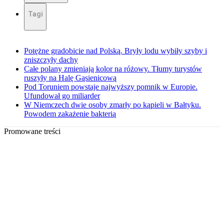
Tagi
Potężne gradobicie nad Polską. Bryły lodu wybiły szyby i
zniszczyły dachy
Całe polany zmieniają kolor na różowy. Tłumy turystów
ruszyły na Halę Gąsienicową
Pod Toruniem powstaje najwyższy pomnik w Europie.
Ufundował go miliarder
W Niemczech dwie osoby zmarły po kąpieli w Bałtyku.
Powodem zakażenie bakterią
Promowane treści