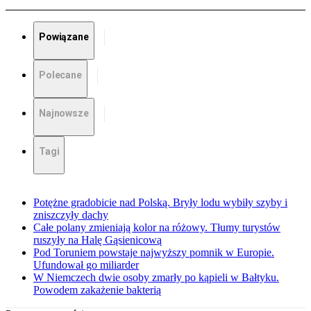
Powiązane
Polecane
Najnowsze
Tagi
Potężne gradobicie nad Polską. Bryły lodu wybiły szyby i
zniszczyły dachy
Całe polany zmieniają kolor na różowy. Tłumy turystów
ruszyły na Halę Gąsienicową
Pod Toruniem powstaje najwyższy pomnik w Europie.
Ufundował go miliarder
W Niemczech dwie osoby zmarły po kąpieli w Bałtyku.
Powodem zakażenie bakterią