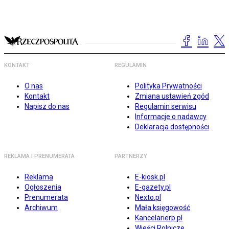
KONTAKT
REGULAMIN
O nas
Polityka Prywatności
Kontakt
Zmiana ustawień zgód
Napisz do nas
Regulamin serwisu
Informacje o nadawcy
Deklaracja dostępności
REKLAMA I PRENUMERATA
PARTNERZY
Reklama
E-kiosk.pl
Ogłoszenia
E-gazety.pl
Prenumerata
Nexto.pl
Archiwum
Mała księgowość
Kancelarierp.pl
Wieści Rolnicze