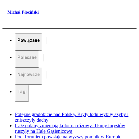
Michał Płociński
Powiązane
Polecane
Najnowsze
Tagi
Potężne gradobicie nad Polską. Bryły lodu wybiły szyby i
zniszczyły dachy
Całe polany zmieniają kolor na różowy. Tłumy turystów
ruszyły na Halę Gąsienicową
Pod Toruniem powstaje najwyższy pomnik w Europie.