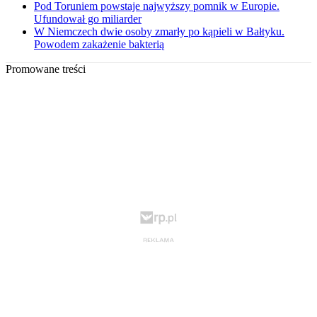
Pod Toruniem powstaje najwyższy pomnik w Europie.
Ufundował go miliarder
W Niemczech dwie osoby zmarły po kąpieli w Bałtyku.
Powodem zakażenie bakterią
Promowane treści