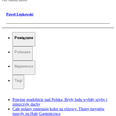
Foto: materiały prasowe
Paweł Łepkowski
Powiązane
Polecane
Najnowsze
Tagi
Potężne gradobicie nad Polską. Bryły lodu wybiły szyby i
zniszczyły dachy
Całe polany zmieniają kolor na różowy. Tłumy turystów
ruszyły na Halę Gąsienicową