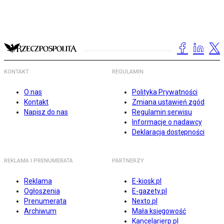
KONTAKT
REGULAMIN
O nas
Polityka Prywatności
Kontakt
Zmiana ustawień zgód
Napisz do nas
Regulamin serwisu
Informacje o nadawcy
Deklaracja dostępności
REKLAMA I PRENUMERATA
PARTNERZY
Reklama
E-kiosk.pl
Ogłoszenia
E-gazety.pl
Prenumerata
Nexto.pl
Archiwum
Mała księgowość
Kancelarierp.pl