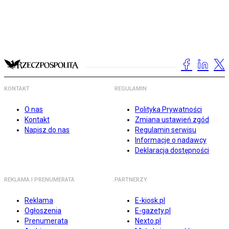
KONTAKT
REGULAMIN
O nas
Polityka Prywatności
Kontakt
Zmiana ustawień zgód
Napisz do nas
Regulamin serwisu
Informacje o nadawcy
Deklaracja dostępności
REKLAMA I PRENUMERATA
PARTNERZY
Reklama
E-kiosk.pl
Ogłoszenia
E-gazety.pl
Prenumerata
Nexto.pl