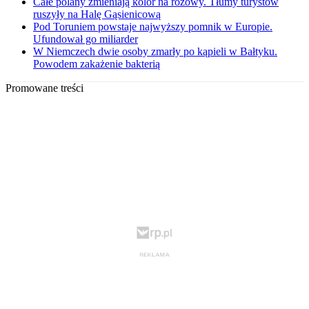
Całe polany zmieniają kolor na różowy. Tłumy turystów
ruszyły na Halę Gąsienicową
Pod Toruniem powstaje najwyższy pomnik w Europie.
Ufundował go miliarder
W Niemczech dwie osoby zmarły po kąpieli w Bałtyku.
Powodem zakażenie bakterią
Promowane treści