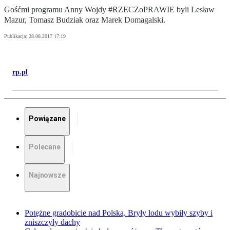
Gośćmi programu Anny Wojdy #RZECZoPRAWIE byli Lesław
Mazur, Tomasz Budziak oraz Marek Domagalski.
Publikacja:
28.08.2017 17:19
rp.pl
Powiązane
Polecane
Najnowsze
Potężne gradobicie nad Polską. Bryły lodu wybiły szyby i
zniszczyły dachy