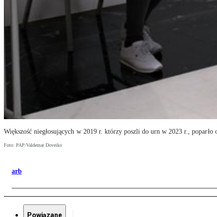
Większość niegłosujących w 2019 r. którzy poszli do urn w 2023 r., poparło 
Foto: PAP/Valdemar Doveiko
arb
Powiązane