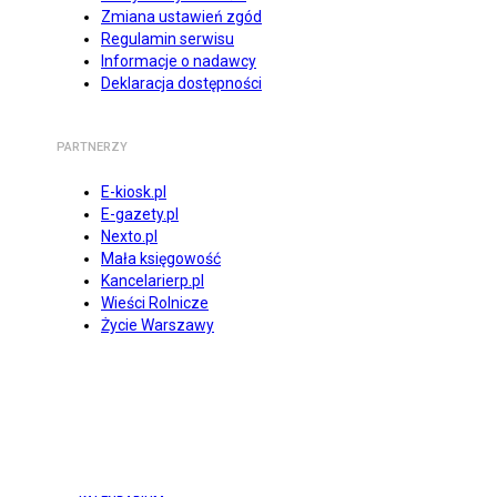
Zmiana ustawień zgód
Regulamin serwisu
Informacje o nadawcy
Deklaracja dostępności
PARTNERZY
E-kiosk.pl
E-gazety.pl
Nexto.pl
Mała księgowość
Kancelarierp.pl
Wieści Rolnicze
Życie Warszawy