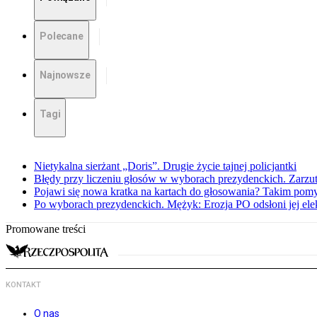
Polecane
Najnowsze
Tagi
Nietykalna sierżant „Doris”. Drugie życie tajnej policjantki
Błędy przy liczeniu głosów w wyborach prezydenckich. Zarzut
Pojawi się nowa kratka na kartach do głosowania? Takim pomy
Po wyborach prezydenckich. Mężyk: Erozja PO odsłoni jej elek
Promowane treści
KONTAKT
O nas