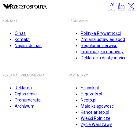
KONTAKT
REGULAMIN
O nas
Polityka Prywatności
Kontakt
Zmiana ustawień zgód
Napisz do nas
Regulamin serwisu
Informacje o nadawcy
Deklaracja dostępności
REKLAMA I PRENUMERATA
PARTNERZY
Reklama
E-kiosk.pl
Ogłoszenia
E-gazety.pl
Prenumerata
Nexto.pl
Archiwum
Mała księgowość
Kancelarierp.pl
Wieści Rolnicze
Życie Warszawy