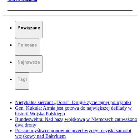
Powiązane
Polecane
Najnowsze
Tagi
Nietykalna sierżant „Doris”. Drugie życie tajnej policjantki
Gen. Kukuła: Armia jest gotowa do największej defilady w
historii Wojska Polskiego
Bundeswehra: Nad bazą wojskową w Niemczech zauważono
dwa drony
Polskie myśliwce ponownie przechwyciły rosyjski samolot
wojskowy nad Bałtykiem