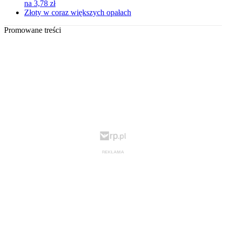
na 3,78 zł
Złoty w coraz większych opałach
Promowane treści