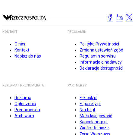
KONTAKT
REGULAMIN
O nas
Polityka Prywatności
Kontakt
Zmiana ustawień zgód
Napisz do nas
Regulamin serwisu
Informacje o nadawcy
Deklaracja dostępności
REKLAMA I PRENUMERATA
PARTNERZY
Reklama
E-kiosk.pl
Ogłoszenia
E-gazety.pl
Prenumerata
Nexto.pl
Archiwum
Mała księgowość
Kancelarierp.pl
Wieści Rolnicze
Życie Warszawy