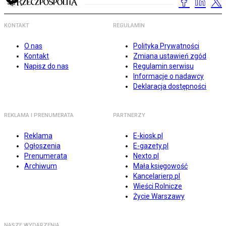
KONTAKT
REGULAMIN
O nas
Polityka Prywatności
Kontakt
Zmiana ustawień zgód
Napisz do nas
Regulamin serwisu
Informacje o nadawcy
Deklaracja dostępności
REKLAMA I PRENUMERATA
PARTNERZY
Reklama
E-kiosk.pl
Ogłoszenia
E-gazety.pl
Prenumerata
Nexto.pl
Archiwum
Mała księgowość
Kancelarierp.pl
Wieści Rolnicze
Życie Warszawy
NASZE WYDARZENIA