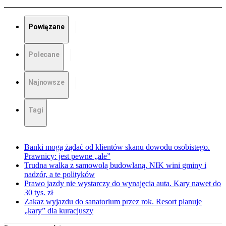
Powiązane
Polecane
Najnowsze
Tagi
Banki mogą żądać od klientów skanu dowodu osobistego.
Prawnicy: jest pewne „ale”
Trudna walka z samowolą budowlaną. NIK wini gminy i
nadzór, a te polityków
Prawo jazdy nie wystarczy do wynajęcia auta. Kary nawet do
30 tys. zł
Zakaz wyjazdu do sanatorium przez rok. Resort planuje
„kary” dla kuracjuszy