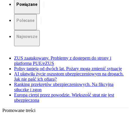
Powiązane
Polecane
Najnowsze
ZUS zaatakowany. Problemy z dostępem do strony i
platformą PUE/eZUS
Polisy tanieją od dwóch lat. Pożary mogą zmienić sytuację
AI ułatwiła życie oszustom ubezpieczeniowym na drogach.
Jak nie paść ich ofiarą?
Ranking przekrętów ubezpieczeniowych. Na fikcyjną
stłuczkę i zgon
Europa cierpi przez powodzie. Większość strat nie jest
ubezpieczona
Promowane treści