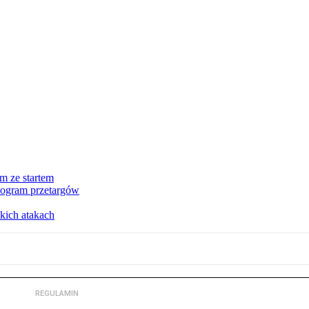
m ze startem
nogram przetargów
kich atakach
REGULAMIN