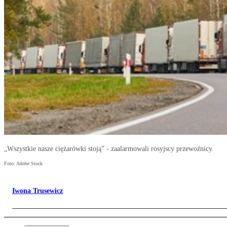
„Wszystkie nasze ciężarówki stoją” - zaalarmowali rosyjscy przewoźnicy.
Foto: Adobe Stock
Iwona Trusewicz