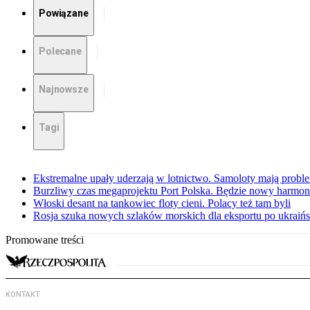
Powiązane
Polecane
Najnowsze
Tagi
Ekstremalne upały uderzają w lotnictwo. Samoloty mają proble
Burzliwy czas megaprojektu Port Polska. Będzie nowy harmo
Włoski desant na tankowiec floty cieni. Polacy też tam byli
Rosja szuka nowych szlaków morskich dla eksportu po ukraińs
Promowane treści
KONTAKT