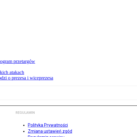
nogram przetargów
kich atakach
zi o prezesa i wiceprezesa
REGULAMIN
Polityka Prywatności
Zmiana ustawień zgód