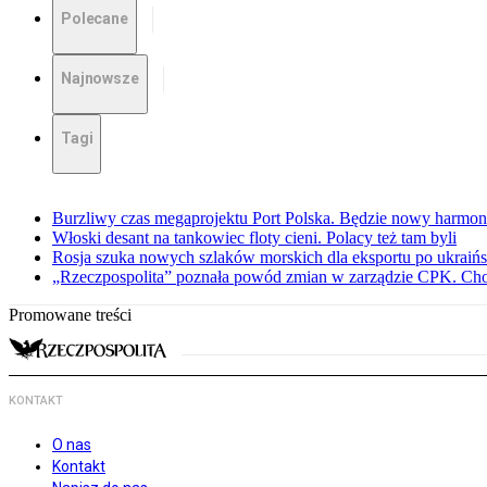
Polecane
Najnowsze
Tagi
Burzliwy czas megaprojektu Port Polska. Będzie nowy harmo
Włoski desant na tankowiec floty cieni. Polacy też tam byli
Rosja szuka nowych szlaków morskich dla eksportu po ukraińs
„Rzeczpospolita” poznała powód zmian w zarządzie CPK. Chod
Promowane treści
KONTAKT
O nas
Kontakt