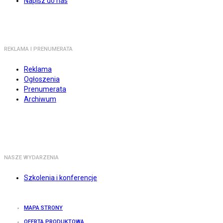
Napisz do nas
REKLAMA I PRENUMERATA
Reklama
Ogłoszenia
Prenumerata
Archiwum
NASZE WYDARZENIA
Szkolenia i konferencje
MAPA STRONY
OFERTA PRODUKTOWA