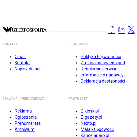
KONTAKT
REGULAMIN
O nas
Polityka Prywatności
Kontakt
Zmiana ustawień zgód
Napisz do nas
Regulamin serwisu
Informacje o nadawcy
Deklaracja dostępności
REKLAMA I PRENUMERATA
PARTNERZY
Reklama
E-kiosk.pl
Ogłoszenia
E-gazety.pl
Prenumerata
Nexto.pl
Archiwum
Mała księgowość
Kancelarierp.pl