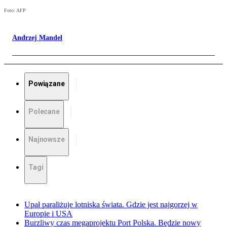
Foto: AFP
Andrzej Mandel
Powiązane
Polecane
Najnowsze
Tagi
Upał paraliżuje lotniska świata. Gdzie jest najgorzej w
Europie i USA
Burzliwy czas megaprojektu Port Polska. Będzie nowy