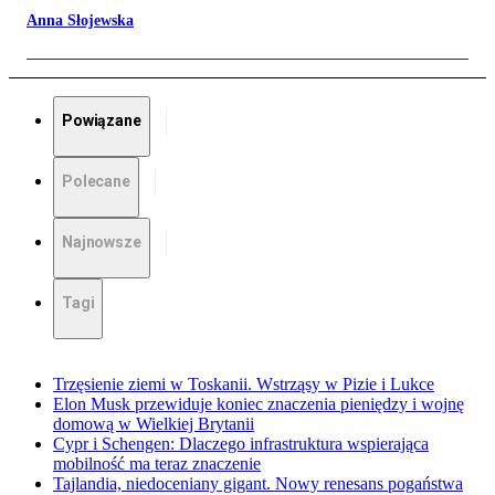
Anna Słojewska
Powiązane
Polecane
Najnowsze
Tagi
Trzęsienie ziemi w Toskanii. Wstrząsy w Pizie i Lukce
Elon Musk przewiduje koniec znaczenia pieniędzy i wojnę
domową w Wielkiej Brytanii
Cypr i Schengen: Dlaczego infrastruktura wspierająca
mobilność ma teraz znaczenie
Tajlandia, niedoceniany gigant. Nowy renesans pogaństwa