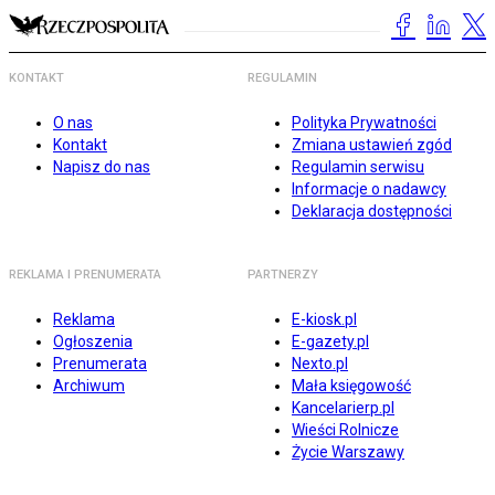
KONTAKT
REGULAMIN
O nas
Polityka Prywatności
Kontakt
Zmiana ustawień zgód
Napisz do nas
Regulamin serwisu
Informacje o nadawcy
Deklaracja dostępności
REKLAMA I PRENUMERATA
PARTNERZY
Reklama
E-kiosk.pl
Ogłoszenia
E-gazety.pl
Prenumerata
Nexto.pl
Archiwum
Mała księgowość
Kancelarierp.pl
Wieści Rolnicze
Życie Warszawy