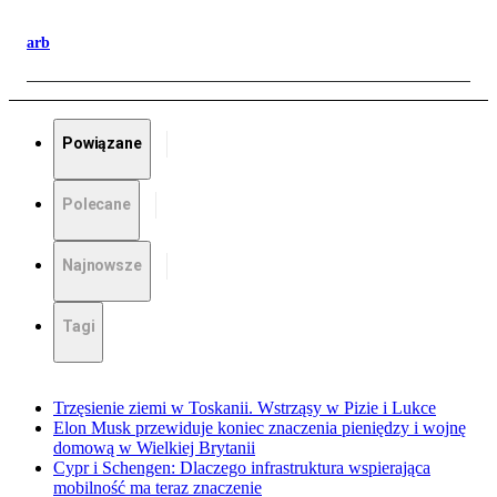
arb
Powiązane
Polecane
Najnowsze
Tagi
Trzęsienie ziemi w Toskanii. Wstrząsy w Pizie i Lukce
Elon Musk przewiduje koniec znaczenia pieniędzy i wojnę
domową w Wielkiej Brytanii
Cypr i Schengen: Dlaczego infrastruktura wspierająca
mobilność ma teraz znaczenie