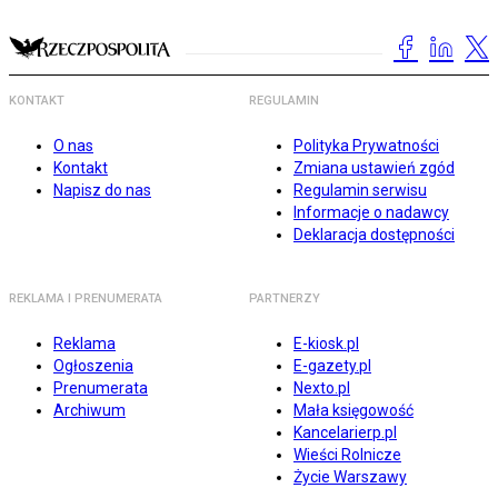
KONTAKT
REGULAMIN
O nas
Polityka Prywatności
Kontakt
Zmiana ustawień zgód
Napisz do nas
Regulamin serwisu
Informacje o nadawcy
Deklaracja dostępności
REKLAMA I PRENUMERATA
PARTNERZY
Reklama
E-kiosk.pl
Ogłoszenia
E-gazety.pl
Prenumerata
Nexto.pl
Archiwum
Mała księgowość
Kancelarierp.pl
Wieści Rolnicze
Życie Warszawy