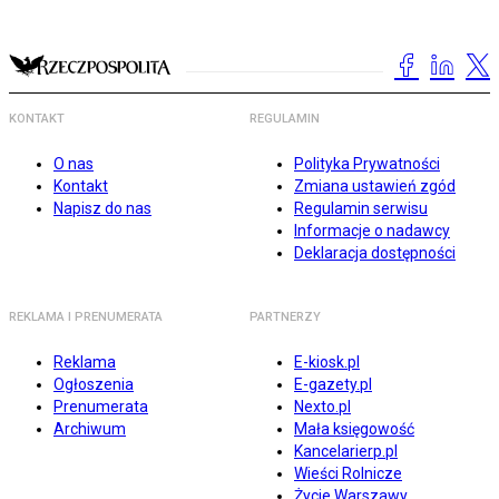
KONTAKT
REGULAMIN
O nas
Polityka Prywatności
Kontakt
Zmiana ustawień zgód
Napisz do nas
Regulamin serwisu
Informacje o nadawcy
Deklaracja dostępności
REKLAMA I PRENUMERATA
PARTNERZY
Reklama
E-kiosk.pl
Ogłoszenia
E-gazety.pl
Prenumerata
Nexto.pl
Archiwum
Mała księgowość
Kancelarierp.pl
Wieści Rolnicze
Życie Warszawy