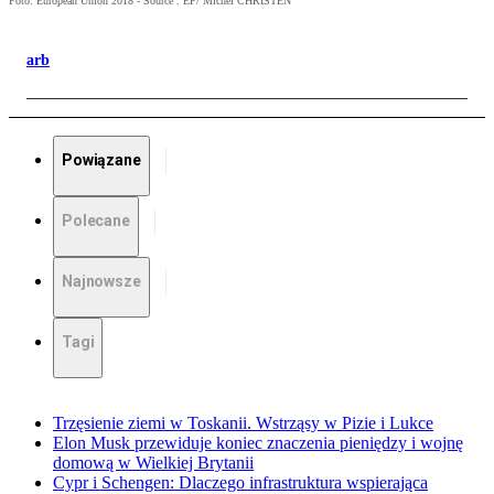
Foto: European Union 2018 - Source : EP/ Michel CHRISTEN
arb
Powiązane
Polecane
Najnowsze
Tagi
Trzęsienie ziemi w Toskanii. Wstrząsy w Pizie i Lukce
Elon Musk przewiduje koniec znaczenia pieniędzy i wojnę
domową w Wielkiej Brytanii
Cypr i Schengen: Dlaczego infrastruktura wspierająca