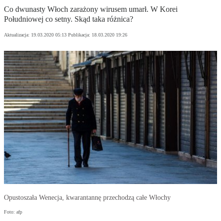
Co dwunasty Włoch zarażony wirusem umarł. W Korei
Południowej co setny. Skąd taka różnica?
Aktualizacja:
19.03.2020 05:13
Publikacja:
18.03.2020 19:26
Opustoszała Wenecja, kwarantannę przechodzą całe Włochy
Foto: afp