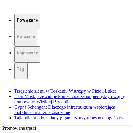
Powiązane
Polecane
Najnowsze
Tagi
Trzęsienie ziemi w Toskanii. Wstrząsy w Pizie i Lukce
Elon Musk przewiduje koniec znaczenia pieniędzy i wojnę
domową w Wielkiej Brytanii
Cypr i Schengen: Dlaczego infrastruktura wspierająca
mobilność ma teraz znaczenie
Tajlandia, niedoceniany gigant. Nowy renesans pogaństwa
Promowane treści