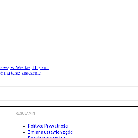
mową w Wielkiej Brytanii
ść ma teraz znaczenie
REGULAMIN
Polityka Prywatności
Zmiana ustawień zgód