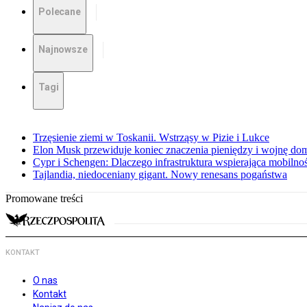
Polecane
Najnowsze
Tagi
Trzęsienie ziemi w Toskanii. Wstrząsy w Pizie i Lukce
Elon Musk przewiduje koniec znaczenia pieniędzy i wojnę do
Cypr i Schengen: Dlaczego infrastruktura wspierająca mobilno
Tajlandia, niedoceniany gigant. Nowy renesans pogaństwa
Promowane treści
KONTAKT
O nas
Kontakt