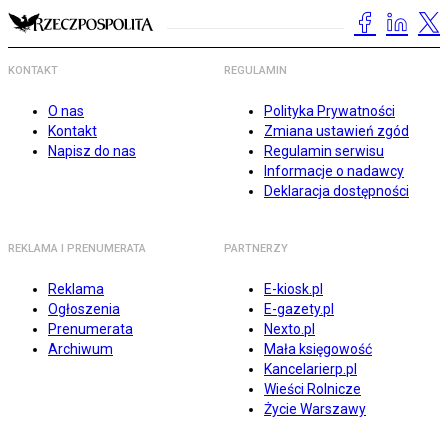
KONTAKT
REGULAMIN
O nas
Polityka Prywatności
Kontakt
Zmiana ustawień zgód
Napisz do nas
Regulamin serwisu
Informacje o nadawcy
Deklaracja dostępności
REKLAMA I PRENUMERATA
PARTNERZY
Reklama
E-kiosk.pl
Ogłoszenia
E-gazety.pl
Prenumerata
Nexto.pl
Archiwum
Mała księgowość
Kancelarierp.pl
Wieści Rolnicze
Życie Warszawy