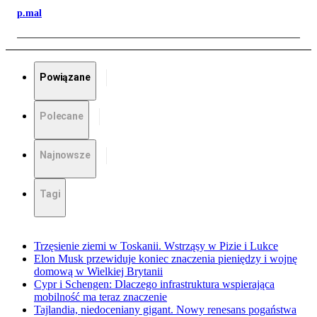
p.mal
Powiązane
Polecane
Najnowsze
Tagi
Trzęsienie ziemi w Toskanii. Wstrząsy w Pizie i Lukce
Elon Musk przewiduje koniec znaczenia pieniędzy i wojnę
domową w Wielkiej Brytanii
Cypr i Schengen: Dlaczego infrastruktura wspierająca
mobilność ma teraz znaczenie
Tajlandia, niedoceniany gigant. Nowy renesans pogaństwa