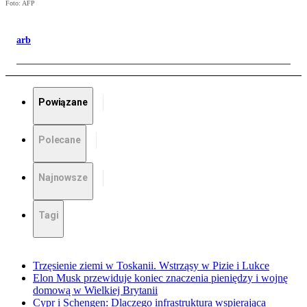
Foto: AFP
arb
Powiązane
Polecane
Najnowsze
Tagi
Trzęsienie ziemi w Toskanii. Wstrząsy w Pizie i Lukce
Elon Musk przewiduje koniec znaczenia pieniędzy i wojnę
domową w Wielkiej Brytanii
Cypr i Schengen: Dlaczego infrastruktura wspierająca