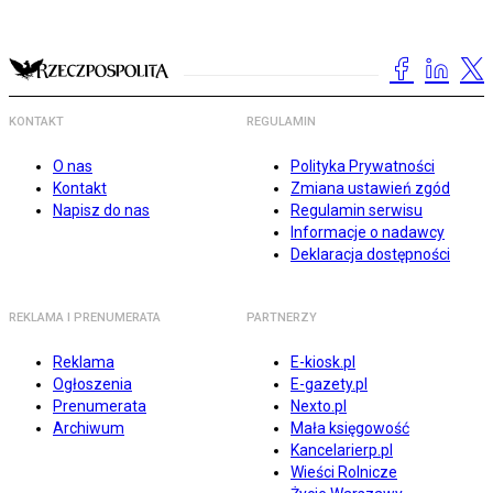
KONTAKT
REGULAMIN
O nas
Polityka Prywatności
Kontakt
Zmiana ustawień zgód
Napisz do nas
Regulamin serwisu
Informacje o nadawcy
Deklaracja dostępności
REKLAMA I PRENUMERATA
PARTNERZY
Reklama
E-kiosk.pl
Ogłoszenia
E-gazety.pl
Prenumerata
Nexto.pl
Archiwum
Mała księgowość
Kancelarierp.pl
Wieści Rolnicze