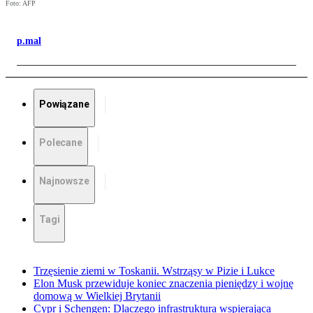
Foto: AFP
p.mal
Powiązane
Polecane
Najnowsze
Tagi
Trzęsienie ziemi w Toskanii. Wstrząsy w Pizie i Lukce
Elon Musk przewiduje koniec znaczenia pieniędzy i wojnę
domową w Wielkiej Brytanii
Cypr i Schengen: Dlaczego infrastruktura wspierająca