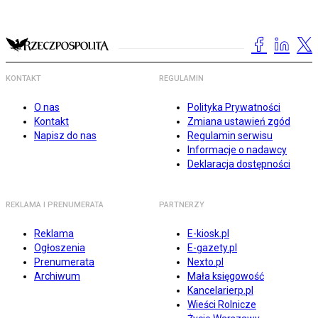
KONTAKT
REGULAMIN
O nas
Polityka Prywatności
Kontakt
Zmiana ustawień zgód
Napisz do nas
Regulamin serwisu
Informacje o nadawcy
Deklaracja dostępności
REKLAMA I PRENUMERATA
PARTNERZY
Reklama
E-kiosk.pl
Ogłoszenia
E-gazety.pl
Prenumerata
Nexto.pl
Archiwum
Mała księgowość
Kancelarierp.pl
Wieści Rolnicze