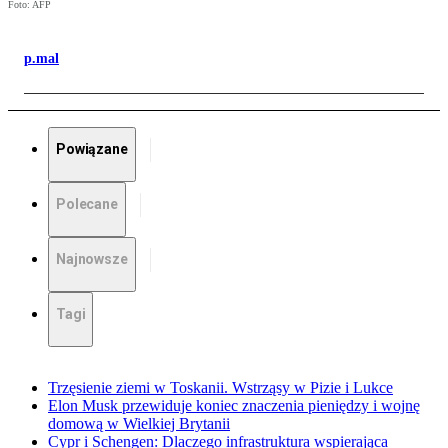
Foto: AFP
p.mal
Powiązane
Polecane
Najnowsze
Tagi
Trzęsienie ziemi w Toskanii. Wstrząsy w Pizie i Lukce
Elon Musk przewiduje koniec znaczenia pieniędzy i wojnę
domową w Wielkiej Brytanii
Cypr i Schengen: Dlaczego infrastruktura wspierająca