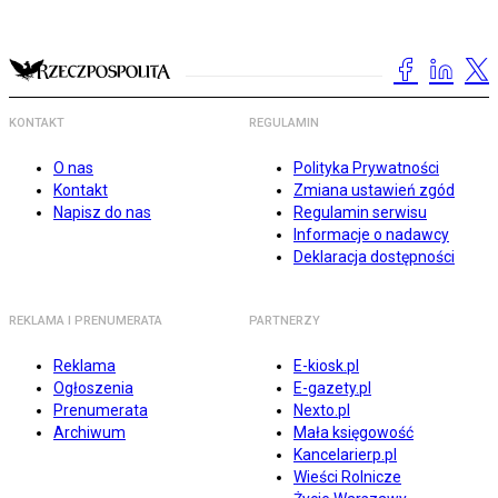
KONTAKT
REGULAMIN
O nas
Polityka Prywatności
Kontakt
Zmiana ustawień zgód
Napisz do nas
Regulamin serwisu
Informacje o nadawcy
Deklaracja dostępności
REKLAMA I PRENUMERATA
PARTNERZY
Reklama
E-kiosk.pl
Ogłoszenia
E-gazety.pl
Prenumerata
Nexto.pl
Archiwum
Mała księgowość
Kancelarierp.pl
Wieści Rolnicze