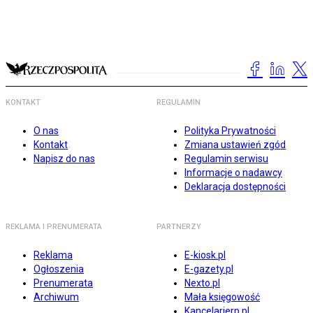
KONTAKT
REGULAMIN
O nas
Polityka Prywatności
Kontakt
Zmiana ustawień zgód
Napisz do nas
Regulamin serwisu
Informacje o nadawcy
Deklaracja dostępności
REKLAMA I PRENUMERATA
PARTNERZY
Reklama
E-kiosk.pl
Ogłoszenia
E-gazety.pl
Prenumerata
Nexto.pl
Archiwum
Mała księgowość
Kancelarierp.pl