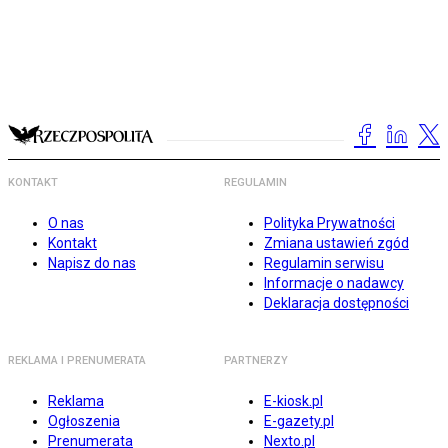
KONTAKT
REGULAMIN
O nas
Polityka Prywatności
Kontakt
Zmiana ustawień zgód
Napisz do nas
Regulamin serwisu
Informacje o nadawcy
Deklaracja dostępności
REKLAMA I PRENUMERATA
PARTNERZY
Reklama
E-kiosk.pl
Ogłoszenia
E-gazety.pl
Prenumerata
Nexto.pl