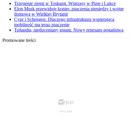
Trzęsienie ziemi w Toskanii. Wstrząsy w Pizie i Lukce
Elon Musk przewiduje koniec znaczenia pieniędzy i wojnę
domową w Wielkiej Brytanii
Cypr i Schengen: Dlaczego infrastruktura wspierająca
mobilność ma teraz znaczenie
Tajlandia, niedoceniany gigant. Nowy renesans pogaństwa
Promowane treści