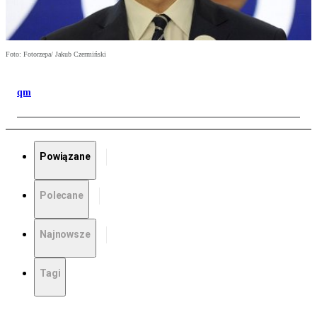
Foto: Fotorzepa/ Jakub Czermiński
qm
Powiązane
Polecane
Najnowsze
Tagi