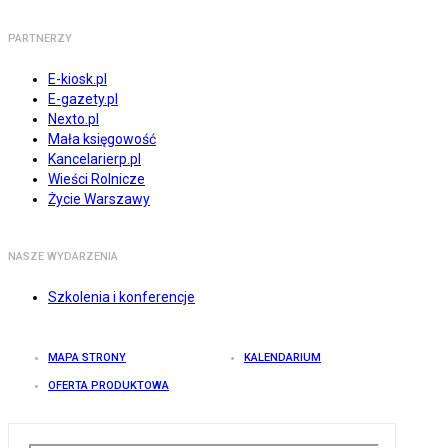
PARTNERZY
E-kiosk.pl
E-gazety.pl
Nexto.pl
Mała księgowość
Kancelarierp.pl
Wieści Rolnicze
Życie Warszawy
NASZE WYDARZENIA
Szkolenia i konferencje
MAPA STRONY
KALENDARIUM
OFERTA PRODUKTOWA