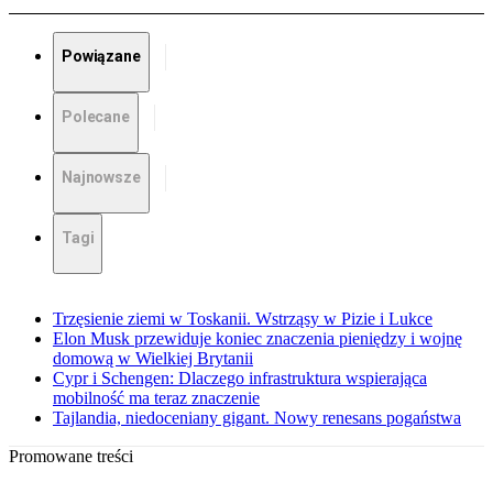
Powiązane
Polecane
Najnowsze
Tagi
Trzęsienie ziemi w Toskanii. Wstrząsy w Pizie i Lukce
Elon Musk przewiduje koniec znaczenia pieniędzy i wojnę
domową w Wielkiej Brytanii
Cypr i Schengen: Dlaczego infrastruktura wspierająca
mobilność ma teraz znaczenie
Tajlandia, niedoceniany gigant. Nowy renesans pogaństwa
Promowane treści