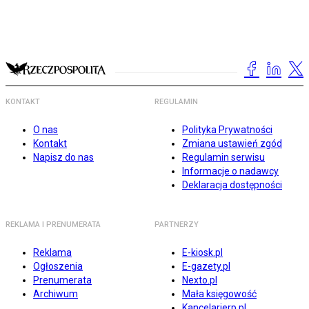
KONTAKT
REGULAMIN
O nas
Polityka Prywatności
Kontakt
Zmiana ustawień zgód
Napisz do nas
Regulamin serwisu
Informacje o nadawcy
Deklaracja dostępności
REKLAMA I PRENUMERATA
PARTNERZY
Reklama
E-kiosk.pl
Ogłoszenia
E-gazety.pl
Prenumerata
Nexto.pl
Archiwum
Mała księgowość
Kancelarierp.pl