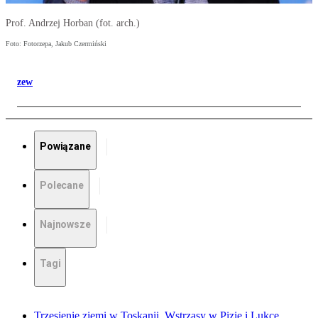
Prof. Andrzej Horban (fot. arch.)
Foto: Fotorzepa, Jakub Czermiński
zew
Powiązane
Polecane
Najnowsze
Tagi
Trzęsienie ziemi w Toskanii. Wstrząsy w Pizie i Lukce