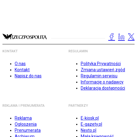
KONTAKT
REGULAMIN
O nas
Polityka Prywatności
Kontakt
Zmiana ustawień zgód
Napisz do nas
Regulamin serwisu
Informacje o nadawcy
Deklaracja dostępności
REKLAMA I PRENUMERATA
PARTNERZY
Reklama
E-kiosk.pl
Ogłoszenia
E-gazety.pl
Prenumerata
Nexto.pl
Archiwum
Mała księgowość