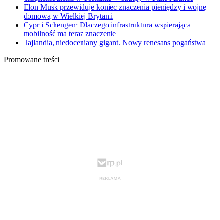
Elon Musk przewiduje koniec znaczenia pieniędzy i wojnę
domową w Wielkiej Brytanii
Cypr i Schengen: Dlaczego infrastruktura wspierająca
mobilność ma teraz znaczenie
Tajlandia, niedoceniany gigant. Nowy renesans pogaństwa
Promowane treści