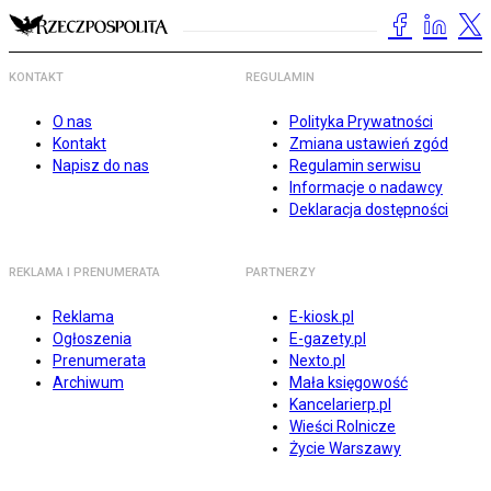
KONTAKT
REGULAMIN
O nas
Polityka Prywatności
Kontakt
Zmiana ustawień zgód
Napisz do nas
Regulamin serwisu
Informacje o nadawcy
Deklaracja dostępności
REKLAMA I PRENUMERATA
PARTNERZY
Reklama
E-kiosk.pl
Ogłoszenia
E-gazety.pl
Prenumerata
Nexto.pl
Archiwum
Mała księgowość
Kancelarierp.pl
Wieści Rolnicze
Życie Warszawy