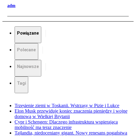
adm
Powiązane
Polecane
Najnowsze
Tagi
Trzęsienie ziemi w Toskanii. Wstrząsy w Pizie i Lukce
Elon Musk przewiduje koniec znaczenia pieniędzy i wojnę
domową w Wielkiej Brytanii
Cypr i Schengen: Dlaczego infrastruktura wspierająca
mobilność ma teraz znaczenie
Tajlandia, niedoceniany gigant. Nowy renesans pogaństwa