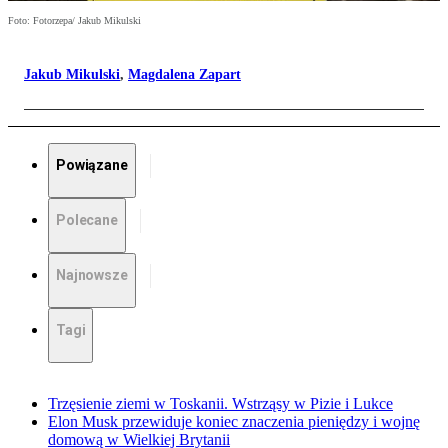
Foto: Fotorzepa/ Jakub Mikulski
Jakub Mikulski
,
Magdalena Zapart
Powiązane
Polecane
Najnowsze
Tagi
Trzęsienie ziemi w Toskanii. Wstrząsy w Pizie i Lukce
Elon Musk przewiduje koniec znaczenia pieniędzy i wojnę
domową w Wielkiej Brytanii