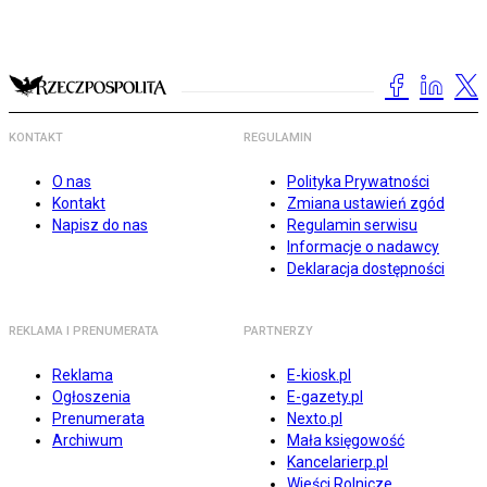
KONTAKT
REGULAMIN
O nas
Polityka Prywatności
Kontakt
Zmiana ustawień zgód
Napisz do nas
Regulamin serwisu
Informacje o nadawcy
Deklaracja dostępności
REKLAMA I PRENUMERATA
PARTNERZY
Reklama
E-kiosk.pl
Ogłoszenia
E-gazety.pl
Prenumerata
Nexto.pl
Archiwum
Mała księgowość
Kancelarierp.pl
Wieści Rolnicze