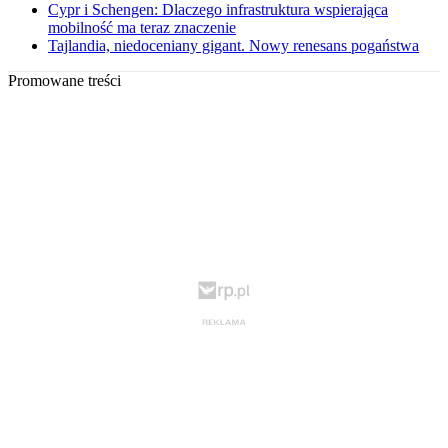
Cypr i Schengen: Dlaczego infrastruktura wspierająca
mobilność ma teraz znaczenie
Tajlandia, niedoceniany gigant. Nowy renesans pogaństwa
Promowane treści