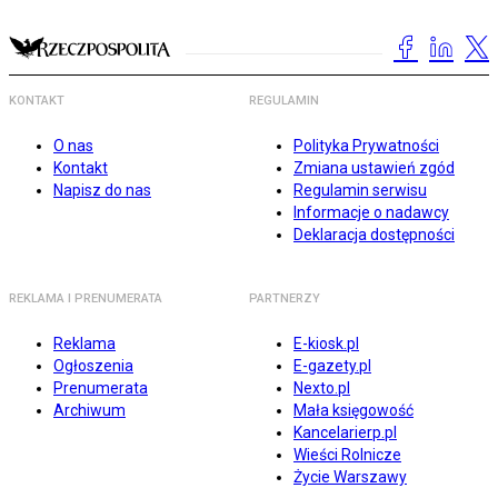
KONTAKT
REGULAMIN
O nas
Polityka Prywatności
Kontakt
Zmiana ustawień zgód
Napisz do nas
Regulamin serwisu
Informacje o nadawcy
Deklaracja dostępności
REKLAMA I PRENUMERATA
PARTNERZY
Reklama
E-kiosk.pl
Ogłoszenia
E-gazety.pl
Prenumerata
Nexto.pl
Archiwum
Mała księgowość
Kancelarierp.pl
Wieści Rolnicze
Życie Warszawy