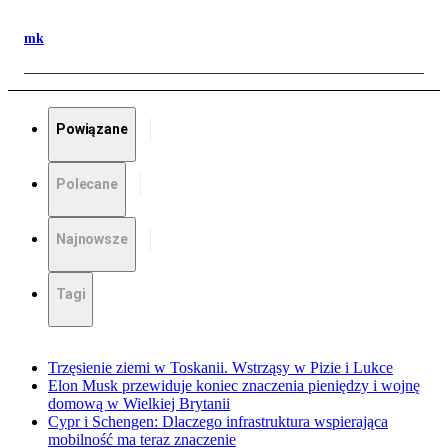
mk
Powiązane
Polecane
Najnowsze
Tagi
Trzęsienie ziemi w Toskanii. Wstrząsy w Pizie i Lukce
Elon Musk przewiduje koniec znaczenia pieniędzy i wojnę
domową w Wielkiej Brytanii
Cypr i Schengen: Dlaczego infrastruktura wspierająca
mobilność ma teraz znaczenie